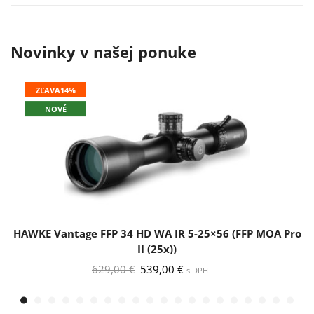
Novinky v našej ponuke
ZĽAVA
14%
NOVÉ
HAWKE Vantage FFP 34 HD WA IR 5-25×56 (FFP MOA Pro
II (25x))
Pôvodná
Aktuálna
629,00
€
539,00
€
s DPH
cena
cena
bola:
je:
629,00 €.
539,00 €.