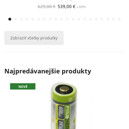
Pôvodná
Aktuálna
629,00
€
539,00
€
s DPH
cena
cena
bola:
je:
629,00 €.
539,00 €.
Zobraziť všetky produtky
Najpredávanejšie produkty
NOVÉ