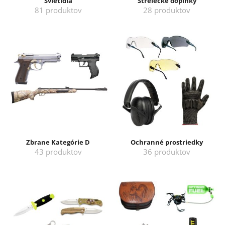
Svietidlá
Strelecké doplnky
81 produktov
28 produktov
Zbrane Kategórie D
Ochranné prostriedky
43 produktov
36 produktov