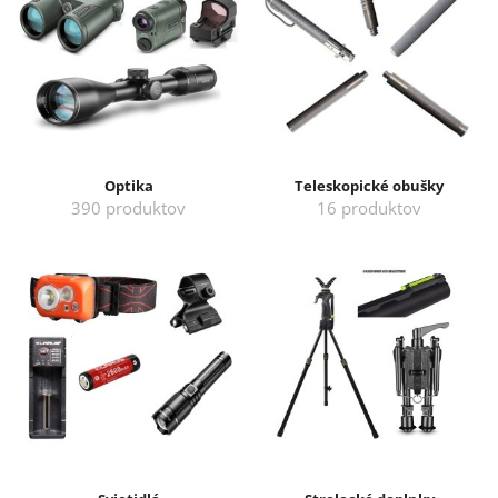
Optika
Teleskopické obušky
390 produktov
16 produktov