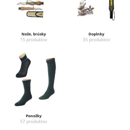
Nože, brúsky
Doplnky
15 produktov
35 produktov
Ponožky
57 produktov